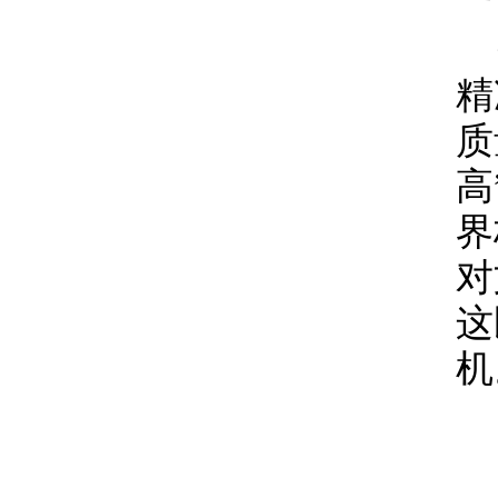
精
质
高
界
对
这
机