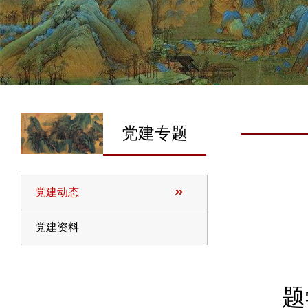
党建专题
党建动态
党建资料
题